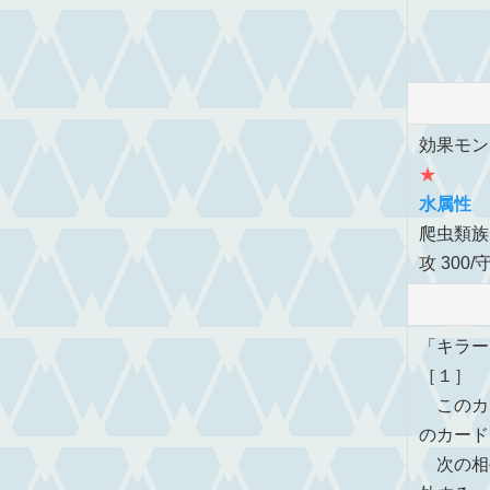
効果モン
★
水属性
爬虫類族
攻 300/守
「キラー
［１］
このカ
のカード
次の相