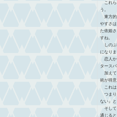
これら
う。
東方的
やすさは
た依姫さ
すね。
しのぶ
になりま
恋人から
タースパ
加えて
術が得意
これは、
つまり
ない』と
そして
通じると