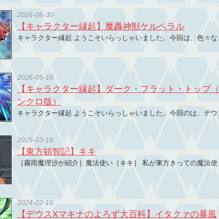
2026-06-30
【キャラクター縁起】魔轟神獣ケルベラル
キャラクター縁起 ようこそいらっしゃいました。今回は、色々な
2026-05-10
【キャラクター縁起】ダーク・フラット・トップ
ンクロ版）
キャラクター縁起 ようこそいらっしゃいました。今回のは、デウ
2025-03-19
【東方頓智記】キキ
［霧雨魔理沙が紹介］魔法使い［キキ］ 私が東方きっての魔法使
2024-02-16
【デウスXマキナのよろず大百科】イタクァの暴風