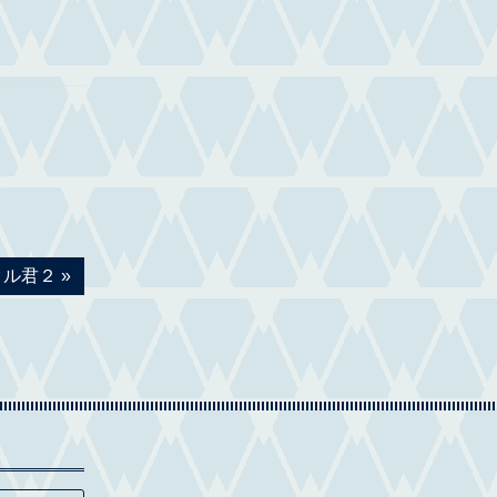
…
クル君２
»