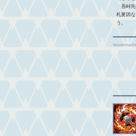
吾峠先
札要因な
う。
deusxmach