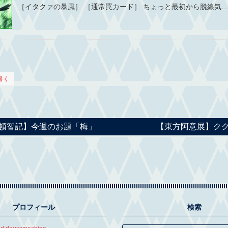
［イタクァの暴風］ ［通常罠カード］ ちょっと最初から脱線気
書く
頓智記】今週のお題「梅」
【東方阿意展】ク
プロフィール
検索