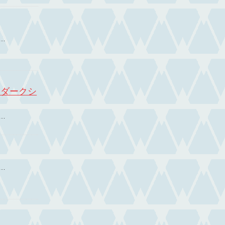
…
（ダークシ
…
…