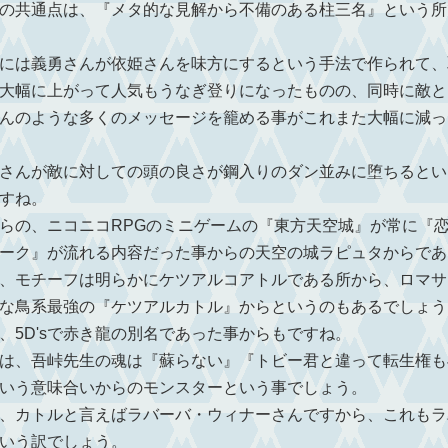
の共通点は、『メタ的な見解から不備のある柱三名』という所
には義勇さんが依姫さんを味方にするという手法で作られて、
大幅に上がって人気もうなぎ登りになったものの、同時に敵と
んのような多くのメッセージを籠める事がこれまた大幅に減っ
さんが敵に対しての頭の良さが鋼入りのダン並みに堕ちるとい
すね。
の、ニコニコRPGのミニゲームの『東方天空城』が常に『
ーク』が流れる内容だった事からの天空の城ラピュタからであ
、モチーフは明らかにケツアルコアトルである所から、ロマサ
な鳥系最強の『ケツアルカトル』からというのもあるでしょう
5D'sで赤き龍の別名であった事からもですね。
は、吾峠先生の魂は『蘇らない』『トビー君と違って転生権も
いう意味合いからのモンスターという事でしょう。
、カトルと言えばラバーバ・ウィナーさんですから、これもラ
いう訳でしょう。