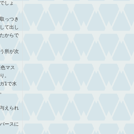
でしょ
取っつき
して出し
たからで
う所が次
恋色マス
り。
ガ1で水
。
与えられ
バースに