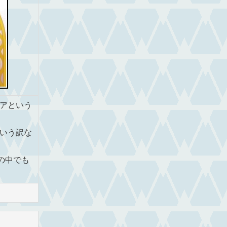
アという
いう訳な
の中でも