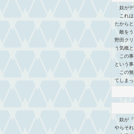
奴がデ
これは
たからと
敵をうや
野田クリ
う気概と
この事
という事
この無
てしまっ
奴が『
やらそれ