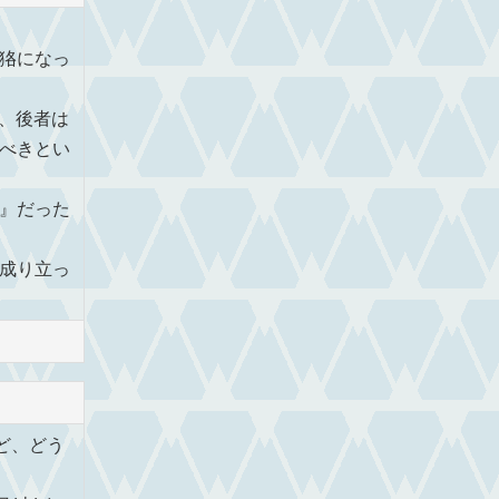
狢になっ
、後者は
べきとい
』だった
成り立っ
ど、どう