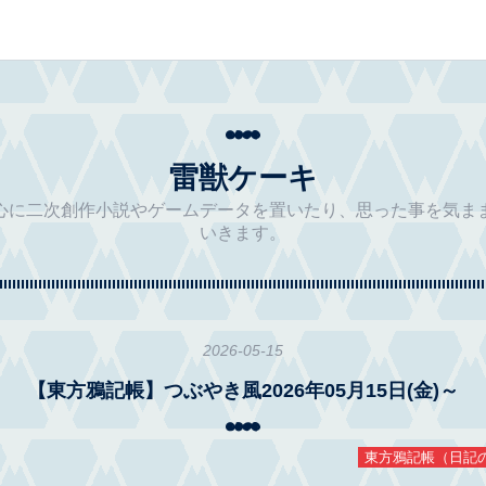
雷獣ケーキ
心に二次創作小説やゲームデータを置いたり、思った事を気ま
いきます。
2026
-
05
-
15
【東方鴉記帳】つぶやき風2026年05月15日(金)～
東方鴉記帳（日記